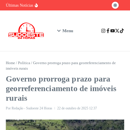
baiano
Ir para o conteúdo
Brasil tem vantagem competitiva na era da
Últimas Notícias
IA, mas enfrenta gargalo na formação de
talentos
Urgente: Polícia Civil prende em Ibicuí
suspeito de feminicídio contra professora de
Iguaí
Nubank assume o posto de maior instituição
Menu
financeira privada do Brasil em número de
clientes
Home
/
Política
/
Governo prorroga prazo para georreferenciamento de
imóveis rurais
Governo prorroga prazo para
georreferenciamento de imóveis
rurais
Por
Redação - Sudoeste 24 Horas
22 de outubro de 2025
12:37