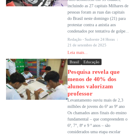
incluindo as 27 capitais Milhares de
pessoas foram as ruas das capitais
do Brasil neste domingo (21) para
protestar contra a anistia aos
condenados por tentativa de golpe...
Redação - Sudoeste 24 Horas
21 de setembro de 2025
Leia mais...
Brasil
Educação
Pesquisa revela que
menos de 40% dos
alunos valorizam
professor
Levantamento ouviu mais de 2,3
milhões de jovens do 6º ao 9º ano
Os chamados anos finais do ensino
fundamental – que compreendem o
6º, 7°, 8º e 9 º anos – são
considerados uma etapa escolar