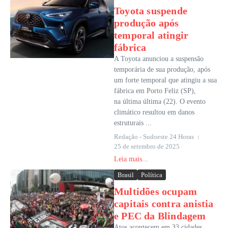
Toyota suspende
produção após
temporal atingir
fábrica
A Toyota anunciou a suspensão
temporária de sua produção, após
um forte temporal que atingiu a sua
fábrica em Porto Feliz (SP),
na última última (22). O evento
climático resultou em danos
estruturais ...
Redação - Sudoeste 24 Horas
25 de setembro de 2025
Leia mais...
Brasil
Política
Multidões ocupam
capitais contra anistia
e PEC da Blindagem
Atos acontecem em 33 cidades,