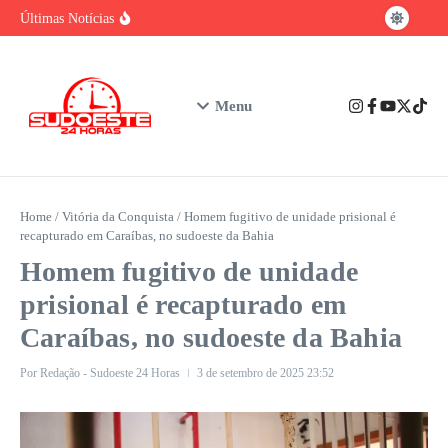
baiano
Ir para o conteúdo
Brasil tem vantagem competitiva na era da
Últimas Notícias
IA, mas enfrenta gargalo na formação de
talentos
Urgente: Polícia Civil prende em Ibicuí
suspeito de feminicídio contra professora de
Iguaí
Nubank assume o posto de maior instituição
Menu
financeira privada do Brasil em número de
clientes
Home
/
Vitória da Conquista
/
Homem fugitivo de unidade prisional é
recapturado em Caraíbas, no sudoeste da Bahia
Homem fugitivo de unidade
prisional é recapturado em
Caraíbas, no sudoeste da Bahia
Por
Redação - Sudoeste 24 Horas
3 de setembro de 2025
23:52