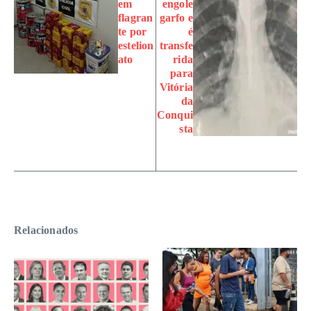
em
engole
flagran
garfo e
te por
é
estelion
transfe
ato
rida
para
Vitória
da
Conqui
sta
Relacionados