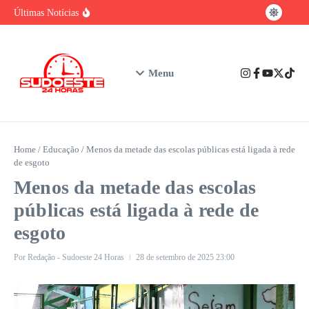
baiano
Ir para o conteúdo
Brasil tem vantagem competitiva na era da
Últimas Notícias
IA, mas enfrenta gargalo na formação de
talentos
Urgente: Polícia Civil prende em Ibicuí
suspeito de feminicídio contra professora de
Iguaí
Nubank assume o posto de maior instituição
Menu
financeira privada do Brasil em número de
clientes
Home
/
Educação
/
Menos da metade das escolas públicas está ligada à rede
de esgoto
Menos da metade das escolas
públicas está ligada à rede de
esgoto
Por
Redação - Sudoeste 24 Horas
28 de setembro de 2025
23:00