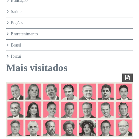
Educação
Saúde
Poções
Entretenimento
Brasil
Ibicuí
Mais visitados