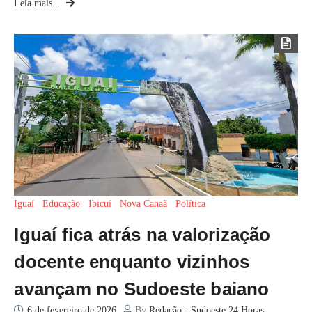
Leia mais...
Iguaí
Educação
Ibicuí
Nova Canaã
Política
Iguaí fica atrás na valorização
docente enquanto vizinhos
avançam no Sudoeste baiano
6 de fevereiro de 2026
By:
Redação - Sudoeste 24 Horas