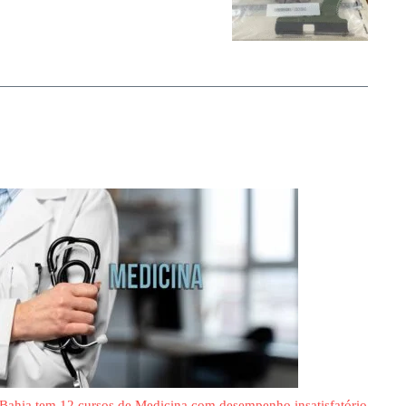
Bahia tem 12 cursos de Medicina com desempenho insatisfatório