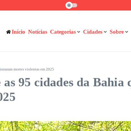
as enfrenta gargalo na formação de talentos
 de feminicídio contra professora de Iguaí
anceira privada do Brasil em número de clientes
Início
Notícias
Categorias
Cidades
Sobre
gistraram mortes violentas em 2025
 as 95 cidades da Bahia 
025