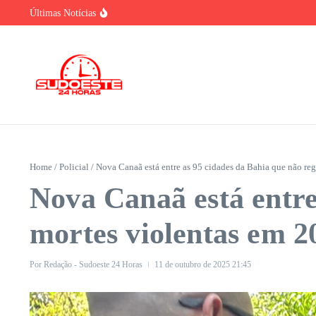
Ir para o conteúdo
Últimas Notícias
Brasil tem vantagem competitiva na era da IA, m
Urgente: Polícia Civil prende em Ibicuí suspeito
Nubank assume o posto de maior instituição fin
Home
/
Policial
/
Nova Canaã está entre as 95 cidades da Bahia que não re
Nova Canaã está entre
mortes violentas em 2
Por
Redação - Sudoeste 24 Horas
11 de outubro de 2025
21:45