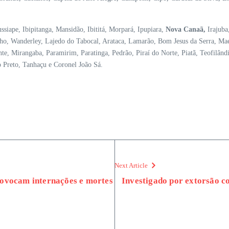
siape, Ibipitanga, Mansidão, Ibititá, Morpará, Ipupiara,
Nova Canaã,
Irajuba,
nho, Wanderley, Lajedo do Tabocal, Arataca, Lamarão, Bom Jesus da Serra, Mae
e, Mirangaba, Paramirim, Paratinga, Pedrão, Piraí do Norte, Piatã, Teofilândi
 Preto, Tanhaçu e Coronel João Sá.
Next Article
rovocam internações e mortes
Investigado por extorsão co