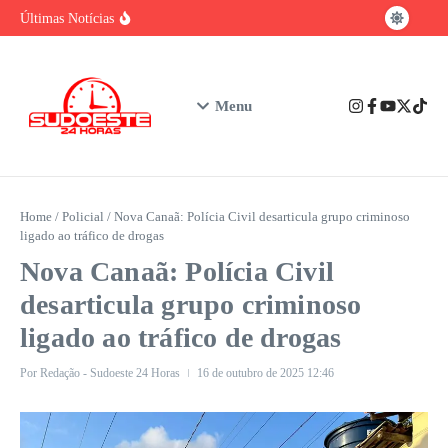
baiano
Ir para o conteúdo
Brasil tem vantagem competitiva na era da
Últimas Notícias
IA, mas enfrenta gargalo na formação de
talentos
Urgente: Polícia Civil prende em Ibicuí
suspeito de feminicídio contra professora de
Iguaí
Nubank assume o posto de maior instituição
Menu
financeira privada do Brasil em número de
clientes
Home
/
Policial
/
Nova Canaã: Polícia Civil desarticula grupo criminoso
ligado ao tráfico de drogas
Nova Canaã: Polícia Civil
desarticula grupo criminoso
ligado ao tráfico de drogas
Por
Redação - Sudoeste 24 Horas
16 de outubro de 2025
12:46