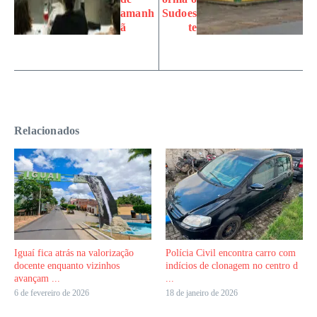
amanh
Sudoes
ã
te
Relacionados
Iguaí fica atrás na valorização
Polícia Civil encontra carro com
docente enquanto vizinhos
indícios de clonagem no centro d
avançam ...
...
6 de fevereiro de 2026
18 de janeiro de 2026