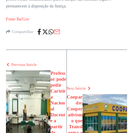
permanecem à disposição da Justiça.
Fonte Ba/Gov
Compartilhar
Previous Article
Profess
or pode
pedir
Next Article
Carteir
a
Coopar
Nacion
do:
al
Cooper
Docent
ativism
e a
o que
partir
Transf
de
orma o