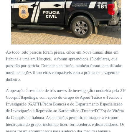
Ao todo, oito pessoas foram presas, cinco em Nova Canaã, duas em
Itabuna e uma em Uruçuca, e foram apreendidos 15 celulares, que
passarão por perícia. Durante a apuração, também foram identificadas
movimentações financeiras compatíveis com a prática de lavagem de
dinheiro.
A operação é resultado de três meses de investigação conduzida pela 21ª
Coorpin/Itapetinga, com apoio do Grupo de Apoio Tático e Técnico à
Investigação (GATTI/Pedra Branca) e do Departamento Especializado
de Investigação e Repressão ao Narcotráfico (Denarc/DTEs) de Vitória
da Conquista e Itabuna. As apurações permitiram mapear a estrutura
hierárquica do grupo, incluindo líder, fornecedores e distribuidores. Os
presos foram encaminhados para a adoção das medidas legais e