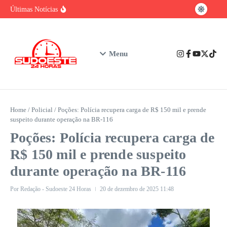
baiano
Ir para o conteúdo
Brasil tem vantagem competitiva na era da
Últimas Notícias
IA, mas enfrenta gargalo na formação de
talentos
Urgente: Polícia Civil prende em Ibicuí
suspeito de feminicídio contra professora de
Iguaí
Nubank assume o posto de maior instituição
Menu
financeira privada do Brasil em número de
clientes
Home
/
Policial
/
Poções: Polícia recupera carga de R$ 150 mil e prende
suspeito durante operação na BR‑116
Poções: Polícia recupera carga de
R$ 150 mil e prende suspeito
durante operação na BR‑116
Por
Redação - Sudoeste 24 Horas
20 de dezembro de 2025
11:48