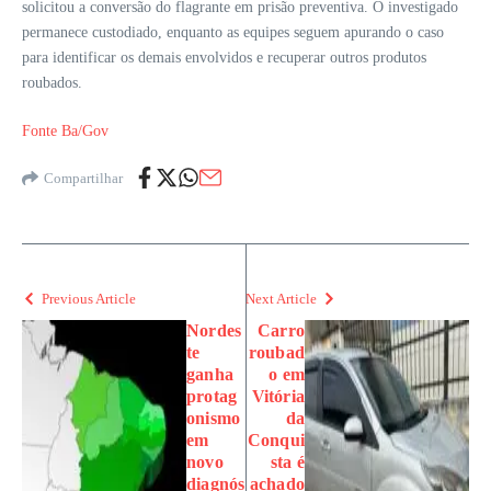
solicitou a conversão do flagrante em prisão preventiva. O investigado
permanece custodiado, enquanto as equipes seguem apurando o caso
para identificar os demais envolvidos e recuperar outros produtos
roubados.
Fonte Ba/Gov
Compartilhar
Previous Article
Next Article
Nordes
Carro
te
roubad
ganha
o em
protag
Vitória
onismo
da
em
Conqui
novo
sta é
diagnós
achado