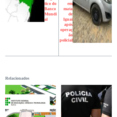
tico do
em
Banco
mata
Mundi
de
al
Iguaí
após
operaç
ão
policial
Relacionados