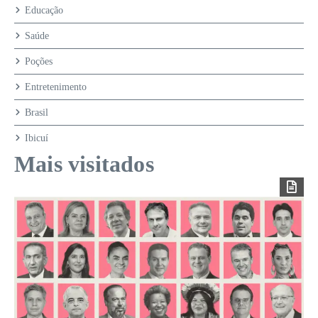
Educação
Saúde
Poções
Entretenimento
Brasil
Ibicuí
Mais visitados