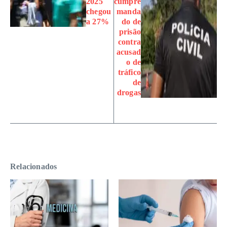
2025
cumpre
chegou
manda
a 27%
do de
prisão
contra
acusad
o de
tráfico
de
drogas
Relacionados