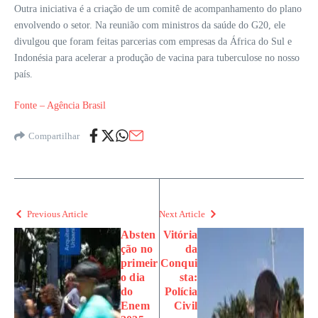
Outra iniciativa é a criação de um comitê de acompanhamento do plano
envolvendo o setor. Na reunião com ministros da saúde do G20, ele
divulgou que foram feitas parcerias com empresas da África do Sul e
Indonésia para acelerar a produção de vacina para tuberculose no nosso
país.
Fonte – Agência Brasil
Compartilhar
Previous Article
Next Article
Absten
Vitória
ção no
da
primeir
Conqui
o dia
sta:
do
Polícia
Enem
Civil