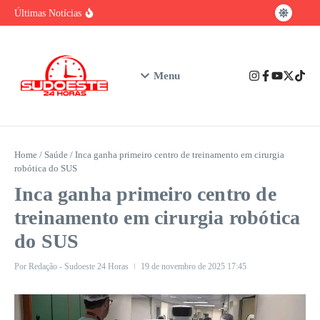
baiano
Ir para o conteúdo
Brasil tem vantagem competitiva na era da
Últimas Notícias
IA, mas enfrenta gargalo na formação de
talentos
Urgente: Polícia Civil prende em Ibicuí
suspeito de feminicídio contra professora de
Iguaí
Nubank assume o posto de maior instituição
Menu
financeira privada do Brasil em número de
clientes
Home
/
Saúde
/
Inca ganha primeiro centro de treinamento em cirurgia
robótica do SUS
Inca ganha primeiro centro de
treinamento em cirurgia robótica
do SUS
Por
Redação - Sudoeste 24 Horas
19 de novembro de 2025
17:45