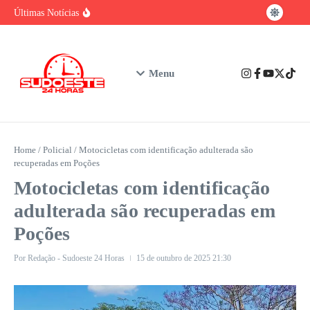
baiano
Ir para o conteúdo
Brasil tem vantagem competitiva na era da
Últimas Notícias
IA, mas enfrenta gargalo na formação de
talentos
Urgente: Polícia Civil prende em Ibicuí
suspeito de feminicídio contra professora de
Iguaí
Nubank assume o posto de maior instituição
Menu
financeira privada do Brasil em número de
clientes
Home
/
Policial
/
Motocicletas com identificação adulterada são
recuperadas em Poções
Motocicletas com identificação
adulterada são recuperadas em
Poções
Por
Redação - Sudoeste 24 Horas
15 de outubro de 2025
21:30