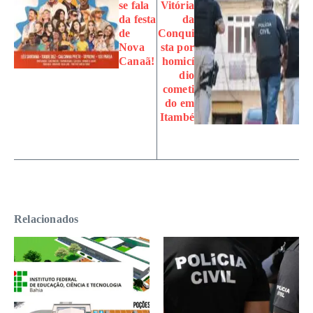
se fala
Vitória
da festa
da
de
Conqui
Nova
sta por
Canaã!
homicí
dio
cometi
do em
Itambé
Relacionados