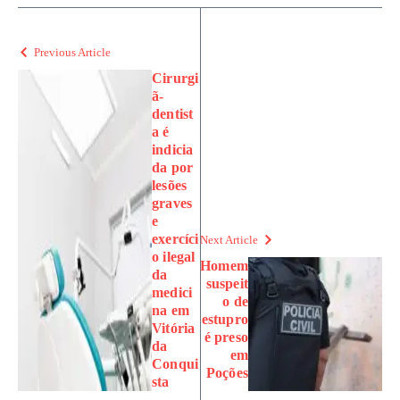
Previous Article
Cirurgi
ã-
dentist
a é
indicia
da por
lesões
graves
e
exercíci
Next Article
o ilegal
Homem
da
suspeit
medici
o de
na em
estupro
Vitória
é preso
da
em
Conqui
Poções
sta