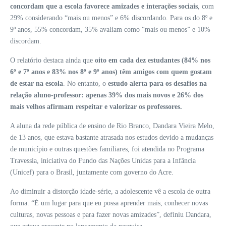
concordam que a escola favorece amizades e interações sociais
, com
29% considerando “mais ou menos” e 6% discordando. Para os do 8º e
9º anos, 55% concordam, 35% avaliam como “mais ou menos” e 10%
discordam.
O relatório destaca ainda que
oito em cada dez estudantes (84% nos
6º e 7º anos e 83% nos 8º e 9º anos) têm amigos com quem gostam
de estar na escola
. No entanto, o
estudo alerta para os desafios na
relação aluno-professor: apenas 39% dos mais novos e 26% dos
mais velhos afirmam respeitar e valorizar os professores.
A aluna da rede pública de ensino de Rio Branco, Dandara Vieira Melo,
de 13 anos, que estava bastante atrasada nos estudos devido a mudanças
de município e outras questões familiares, foi atendida no Programa
Travessia, iniciativa do Fundo das Nações Unidas para a Infância
(Unicef) para o Brasil, juntamente com governo do Acre.
Ao diminuir a distorção idade-série, a adolescente vê a escola de outra
forma. “É um lugar para que eu possa aprender mais, conhecer novas
culturas, novas pessoas e para fazer novas amizades”, definiu Dandara,