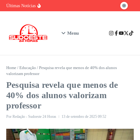
baiano
Ir para o conteúdo
Brasil tem vantagem competitiva na era da
Últimas Notícias
IA, mas enfrenta gargalo na formação de
talentos
Urgente: Polícia Civil prende em Ibicuí
suspeito de feminicídio contra professora de
Iguaí
Nubank assume o posto de maior instituição
Menu
financeira privada do Brasil em número de
clientes
Home
/
Educação
/
Pesquisa revela que menos de 40% dos alunos
valorizam professor
Pesquisa revela que menos de
40% dos alunos valorizam
professor
Por
Redação - Sudoeste 24 Horas
13 de setembro de 2025
09:52