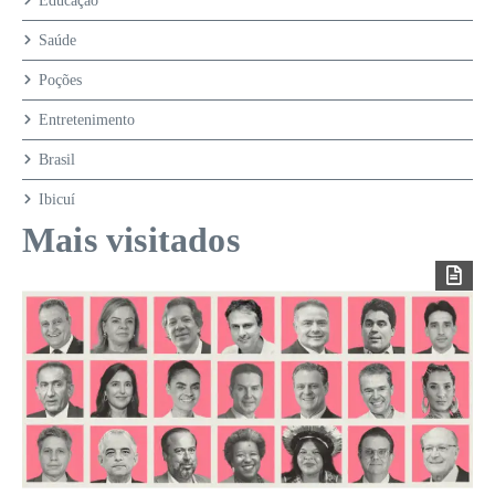
Educação
Saúde
Poções
Entretenimento
Brasil
Ibicuí
Mais visitados