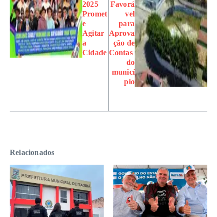
2025
Favorá
Promet
vel
e
para
Agitar
Aprova
a
ção de
Cidade
Contas
do
municí
pio
Relacionados