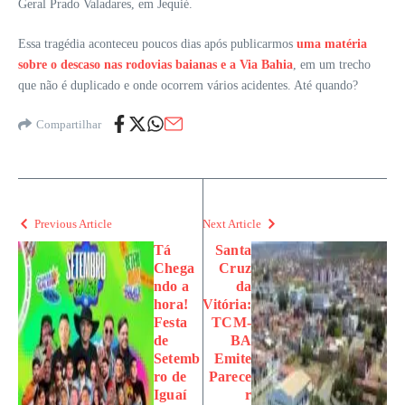
Geral Prado Valadares, em Jequié.
Essa tragédia aconteceu poucos dias após publicarmos
uma matéria
sobre o descaso nas rodovias baianas e a Via Bahia
, em um trecho
que não é duplicado e onde ocorrem vários acidentes. Até quando?
Compartilhar
Previous Article
Next Article
Tá
Santa
Chega
Cruz
ndo a
da
hora!
Vitória:
Festa
TCM-
de
BA
Setemb
Emite
ro de
Parece
Iguaí
r