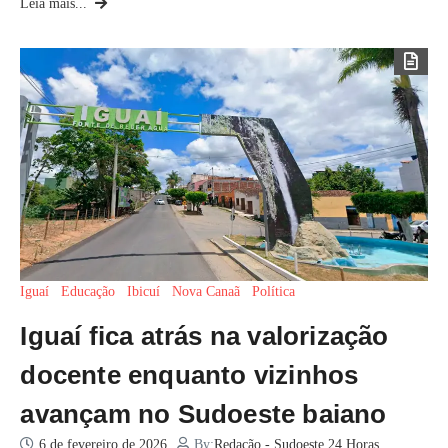
Leia mais...
Iguaí
Educação
Ibicuí
Nova Canaã
Política
Iguaí fica atrás na valorização
docente enquanto vizinhos
avançam no Sudoeste baiano
6 de fevereiro de 2026
By:
Redação - Sudoeste 24 Horas