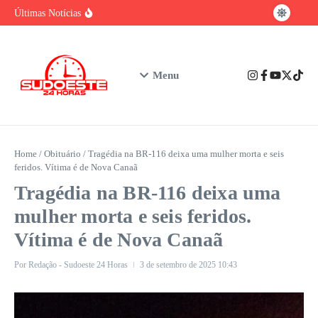
baiano
Ir para o conteúdo
Brasil tem vantagem competitiva na era da
Últimas Notícias
IA, mas enfrenta gargalo na formação de
talentos
Urgente: Polícia Civil prende em Ibicuí
suspeito de feminicídio contra professora de
Iguaí
Nubank assume o posto de maior instituição
Menu
financeira privada do Brasil em número de
clientes
Home
/
Obituário
/
Tragédia na BR-116 deixa uma mulher morta e seis
feridos. Vítima é de Nova Canaã
Tragédia na BR-116 deixa uma
mulher morta e seis feridos.
Vítima é de Nova Canaã
Por
Redação - Sudoeste 24 Horas
3 de setembro de 2025
10:43